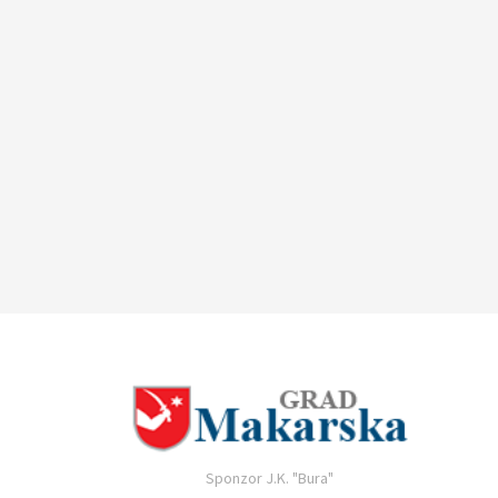
Sponzor J.K. "Bura"