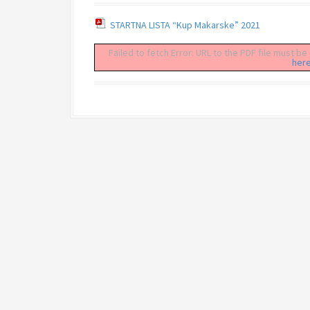
STARTNA LISTA “Kup Makarske” 2021
Failed to fetch Error: URL to the PDF file must 
here