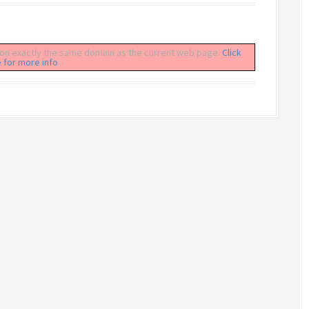
be on exactly the same domain as the current web page.
Click
 for more info