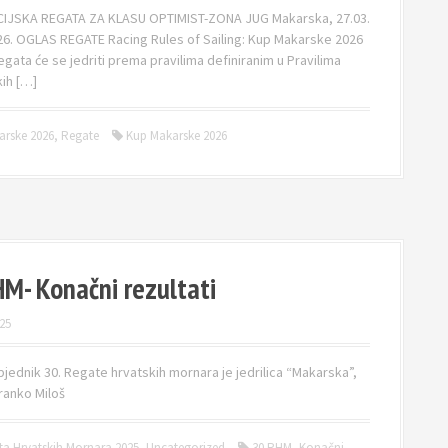
CIJSKA REGATA ZA KLASU OPTIMIST-ZONA JUG Makarska, 27.03.
26. OGLAS REGATE Racing Rules of Sailing: Kup Makarske 2026
gata će se jedriti prema pravilima definiranim u Pravilima
kih […]
arske 2026
,
Regate
Kup Makarske 2026
HM- Konačni rezultati
25
jednik 30. Regate hrvatskih mornara je jedrilica “Makarska”,
ranko Miloš
ta Hrvatskih Mornara 2025
,
Uncategorized
30.RHM- Konačni