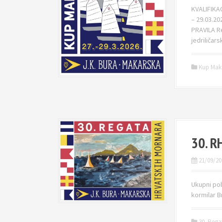
KVALIFIKA
– 29.03.20
PRAVILA Re
jedriličars
Kup Mak
30. R
21/09/20
Ukupni pob
kormilar B
30. Rega