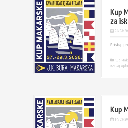
Kup M
za isk
24/03/20
Pristup pr
Kup Mak
iskrcaj opt
Kup M
14/03/20