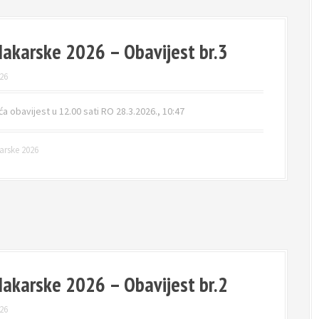
akarske 2026 – Obavijest br.3
26
ća obavijest u 12.00 sati RO 28.3.2026., 10:47
arske 2026
akarske 2026 – Obavijest br.2
26