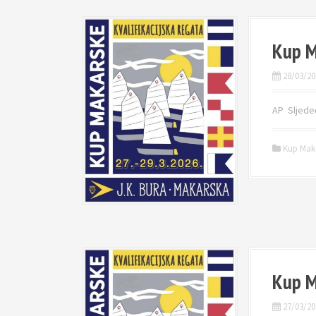
Kup M
28/03/20
AP ️ Sljede
Kup Mak
Kup M
27/03/20