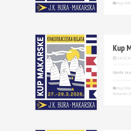
Kup Mak
Kup M
24/03/20
Upute za j
Kup Mak
Makarske 20