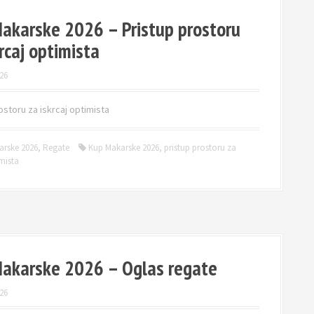
akarske 2026 – Pristup prostoru
rcaj optimista
26
ostoru za iskrcaj optimista
arske 2026
,
Regate
Kup Makarske 2026
,
pristup prostoru za
imista
akarske 2026 – Oglas regate
26