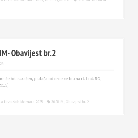
HM- Obavijest br.2
25
rs će biti skraćen, plutača od orce će biti na rt. Lijak RO,
9:15)
ta Hrvatskih Mornara 2025
30.RHM
,
Obavijest br. 2