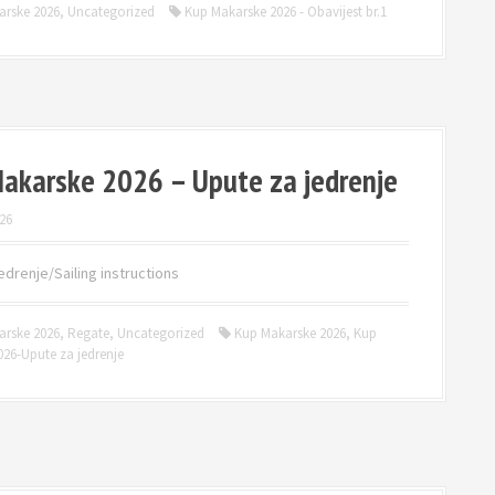
arske 2026
,
Uncategorized
Kup Makarske 2026 - Obavijest br.1
akarske 2026 – Upute za jedrenje
26
edrenje/Sailing instructions
arske 2026
,
Regate
,
Uncategorized
Kup Makarske 2026
,
Kup
26-Upute za jedrenje