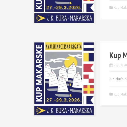
Kup Mak
Kup M
28/03/20
AP Iduća o
Kup Mak