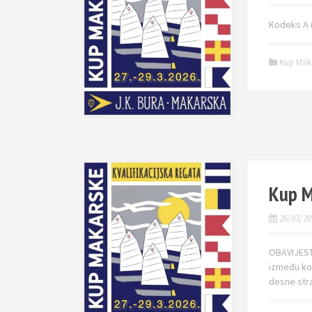
Kodeks A (
Kup Mak
Kup M
26/03/20
OBAVIJEST 
između ko
desne stra