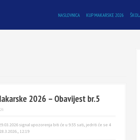
NASLOVNICA
KUP MAKARSKE 2026
ŠKOL
akarske 2026 – Obavijest br.5
26
9.03.2026 signal upozorenja biti će u 9.55 sati, jedriti će se 4
28.3.2026., 12:19