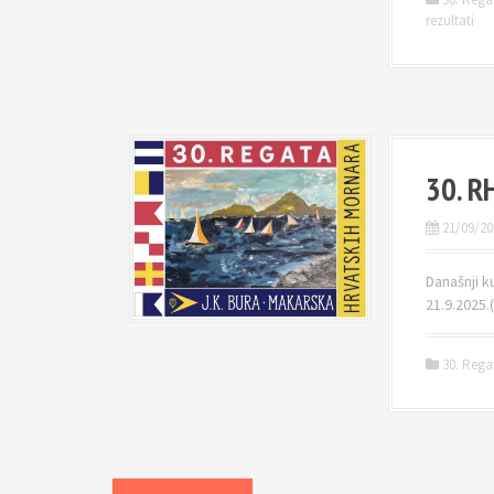
rezultati
30. R
21/09/20
Današnji ku
21.9.2025.(
30. Rega