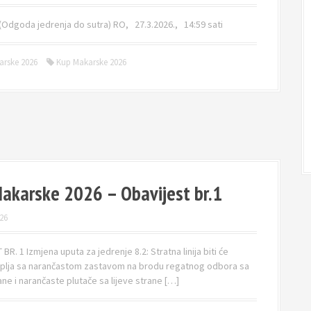
Odgoda jedrenja do sutra) RO, 27.3.2026., 14:59 sati
arske 2026
Kup Makarske 2026
akarske 2026 – Obavijest br.1
26
BR. 1 Izmjena uputa za jedrenje 8.2: Stratna linija biti će
plja sa narančastom zastavom na brodu regatnog odbora sa
ne i narančaste plutače sa lijeve strane […]