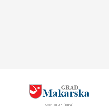
Sponzor J.K. "Bura"