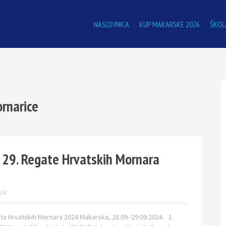
NASLOVNICA
KUP MAKARSKE 2026
ŠKOL
rnarice
 29. Regate Hrvatskih Mornara
24
a Hrvatskih Mornara 2024 Makarska, 28.09.-29.09.2024. 1.