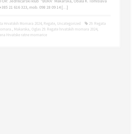
OR: Jedriličarski klub “BURA” Makarska, Obala K. Tomislava
 +385 21 616 323, mob. 098 28 09 14 […]
ta Hrvatskih Mornara 2024
,
Regate
,
Uncategorized
29. Regata
Mornara.
,
Makarska
,
Oglas 29. Regate hrvatskih mornara 2024
,
ana Hrvatske ratne mornarice