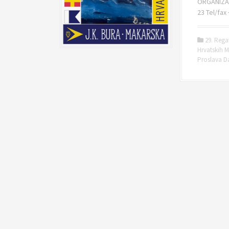
ORGANIZAT
23 Tel/fax
29. Rega
Hrvatskih 
Proslava D