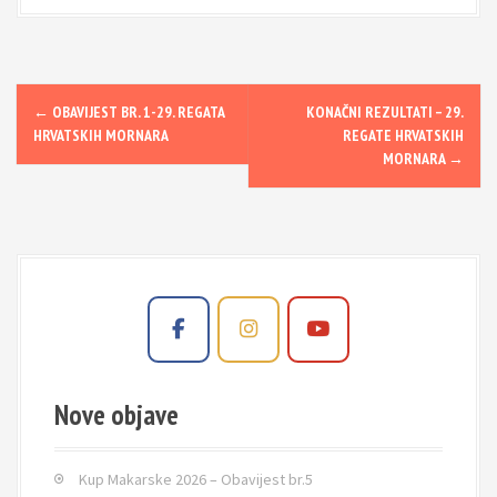
P
←
OBAVIJEST BR. 1-29. REGATA
KONAČNI REZULTATI – 29.
HRVATSKIH MORNARA
REGATE HRVATSKIH
o
MORNARA
→
s
t
n
a
v
i
g
Nove objave
a
t
Kup Makarske 2026 – Obavijest br.5