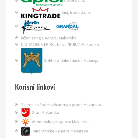
Apfel d.o.o.
Kingtrade d.o.o.
Inženjering Georad - Makarska
U.O. MARINA I.P. Restoran "BURA"-Makarska
Splitsko-dalmatinska županija
Korisni linkovi
Zajednica športskih udruga grada Makarska
Grad Makarska
Vremenska progonza Makarska
Panoramske kamere Makarska