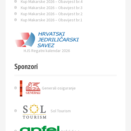
i
Kup Makarske 2026 – Obavijest br.4
o
Kup Makarske 2026 – Obavijest br.3
Kup Makarske 2026 – Obavijest br.2
n
Kup Makarske 2026 – Obavijest br.1
HJS Regatni kalendar 2026
Sponzori
Generali osiguranje
Sol Tourism