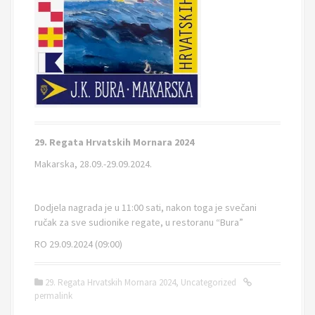
29. Regata Hrvatskih Mornara 2024
Makarska, 28.09.-29.09.2024.
Dodjela nagrada je u 11:00 sati, nakon toga je svečani
ručak za sve sudionike regate, u restoranu “Bura”
RO 29.09.2024 (09:00)
29. Regata Hrvatskih Mornara 2024
,
Uncategorized
permalink