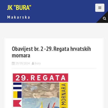
S
JK "BURA"
k
i
M a k a r s k a
p
t
o
c
o
n
Obavijest br. 2 -29. Regata hrvatskih
t
e
mornara
n
t
29/09/2024
bura