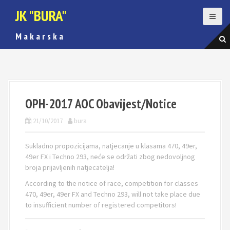
S
JK "BURA"
k
i
M a k a r s k a
p
t
o
c
o
n
OPH-2017 AOC Obavijest/Notice
t
e
21/10/2017
bura
n
t
Sukladno propozicijama, natjecanje u klasama 470, 49er,
49er FX i Techno 293, neće se održati zbog nedovoljnog
broja prijavljenih natjecatelja!
According to the notice of race, competition for classes
470, 49er, 49er FX and Techno 293, will not take place due
to insufficient number of registered competitors!