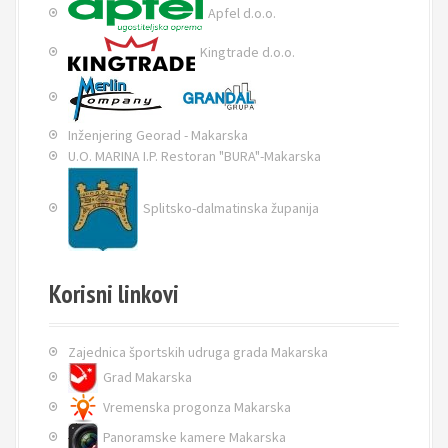
Apfel d.o.o.
Kingtrade d.o.o.
Inženjering Georad - Makarska
U.O. MARINA I.P. Restoran "BURA"-Makarska
Splitsko-dalmatinska županija
Korisni linkovi
Zajednica športskih udruga grada Makarska
Grad Makarska
Vremenska progonza Makarska
Panoramske kamere Makarska