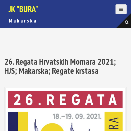
S
JK "BURA"
k
i
M a k a r s k a
p
t
o
c
o
n
t
26. Regata Hrvatskih Mornara 2021;
e
HJS; Makarska; Regate krstasa
n
t