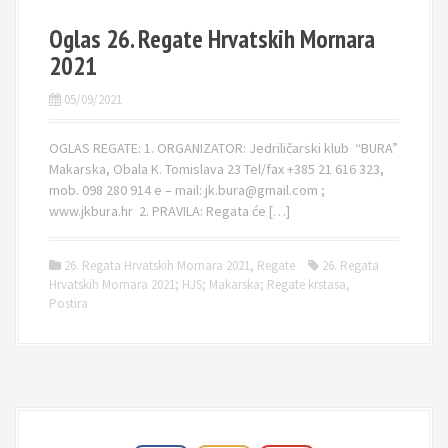
Oglas 26. Regate Hrvatskih Mornara
2021
05/09/2021
OGLAS REGATE: 1. ORGANIZATOR: Jedriličarski klub “BURA”
Makarska, Obala K. Tomislava 23 Tel/fax +385 21 616 323,
mob. 098 280 914 e – mail: jk.bura@gmail.com ;
www.jkbura.hr 2. PRAVILA: Regata će […]
26. Regata Hrvatskih Mornara 2021
,
Regate
26. Regata
Hrvatskih Mornara 2021; HJS; Makarska; Regate krstasa
,
Postira