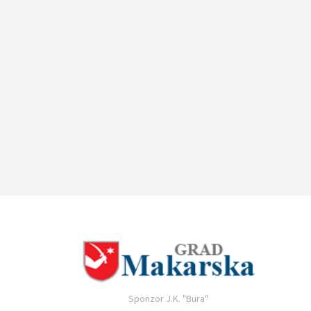
Sponzor J.K. "Bura"