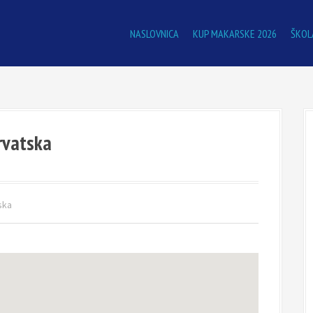
NASLOVNICA
KUP MAKARSKE 2026
ŠKOL
rvatska
ska